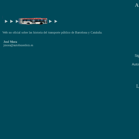
A
Web no oficial sobre las historia del transporte público de Barcelona y Cataluña.
José Mora
jmora@autobusesbcn.es
Si
Aut
L